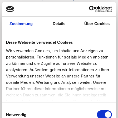
Helfer (w/m/d)
mit Schulungsbereitschaft während der
Zustimmung
Details
Über Cookies
Anstellung im ersten Halbjahr.
Die Schulungskosten übernimmt Bunter Alltag
Diese Webseite verwendet Cookies
Wir verwenden Cookies, um Inhalte und Anzeigen zu
Ihr Profil
personalisieren, Funktionen für soziale Medien anbieten
zu können und die Zugriffe auf unsere Website zu
Führerschein und PKW zum Erreichen der
analysieren. Außerdem geben wir Informationen zu Ihrer
ambulanten Einsatzstellen
Verwendung unserer Website an unsere Partner für
Engagement und Verständnis für Menschen in
soziale Medien, Werbung und Analysen weiter. Unsere
erschwerter Lebenssituation
Partner führen diese Informationen möglicherweise mit
Motivation für sinnstiftende
weiteren Daten zusammen, die Sie ihnen bereitgestellt
Alltagsunterstützung
haben oder die sie im Rahmen Ihrer Nutzung der Dienste
gesammelt haben.
Zuverlässigkeit, Einsatzfreude und
Einwilligungsauswahl
Notwendig
grenzachtender Umgang