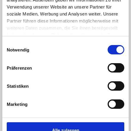
Verwendung unserer Website an unsere Partner für
soziale Medien, Werbung und Analysen weiter. Unsere
Partner führen diese Informationen möglicherweise mit
RENATE BILGER
weiteren Daten zusammen, die Sie ihnen bereitgestellt
haben oder die sie im Rahmen Ihrer Nutzung der Dienste
Dipl. Heilpädagogin FH
gesammelt haben.
Einwilligungsauswahl
Care und Case Managerin DGCC
Notwendig
Erfahrungen:
Präferenzen
Teilhabeunterstützung und Pflege von
Statistiken
Menschen mit Behinderung
Aufbau und Leitung eines ambulanten
familienunterstützenden Dienstes im
Marketing
Schwarzwald- Baar- Kreis für
Menschen jeden Alters mit psychischer
Erkrankung, körperlicher und/ oder
Alle zulassen